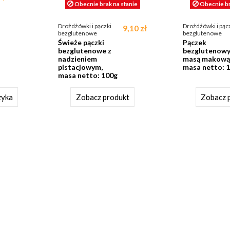
Obecnie brak na stanie
Obecnie br
Drożdżówki i pączki
Drożdżówki i pąc
9,10 zł
bezglutenowe
bezglutenowe
Świeże pączki
Pączek
bezglutenowe z
bezglutenowy
nadzieniem
masą makową
pistacjowym,
masa netto: 
masa netto: 100g
zyka
Zobacz produkt
Zobacz 