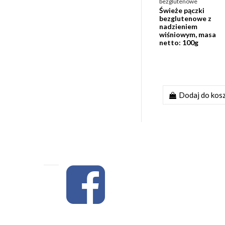
bezglutenowe
Świeże pączki
bezglutenowe z
nadzieniem
wiśniowym, masa
netto: 100g
Dodaj do kos