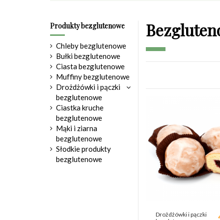
Bezgluten
Produkty bezglutenowe
Chleby bezglutenowe
Bułki bezglutenowe
Ciasta bezglutenowe
Muffiny bezglutenowe
Drożdżówki i pączki
bezglutenowe
Ciastka kruche
bezglutenowe
Mąki i ziarna
bezglutenowe
Słodkie produkty
bezglutenowe
Drożdżówki i pączki