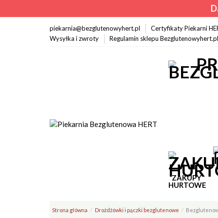
D
piekarnia@bezglutenowyhert.pl
Certyfikaty Piekarni H
Wysyłka i zwroty
Regulamin sklepu Bezglutenowyhert.p
ZAKUPY
HURTOWE
Strona główna
Drożdżówki i pączki bezglutenowe
Bezglutenow