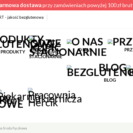
armowa dostawa
przy zamówieniach powyżej 100 zł brut
ERT - jakość bezglutenowa
l
O NAS
PRZ
PRODUKTY
GDZIE KUPIĆ
STACJONARNIE
BLOG
a Środa Pączkowa