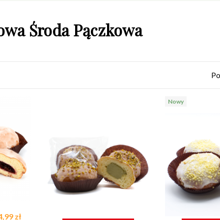
owa Środa Pączkowa
Po
Nowy
4,99 zł