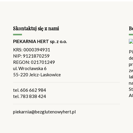
Skontaktuj się z nami
B
PIEKARNIA HERT sp. z o.o.
KRS: 0000394931
P
NIP: 9121870259
de
REGON: 021701249
pr
ul. Wrocławska 6
z
55-220 Jelcz-Laskowice
l
n
St
tel.
606 662 984
A
tel.
783 838 424
piekarnia@bezglutenowyhert.pl