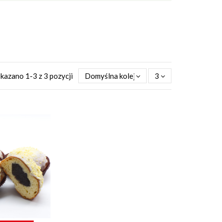
kazano 1-3 z 3 pozycji
Domyślna kolejność
3