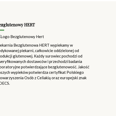
ezglutenowy HERT
iekarnia Bezglutenowa HERT wypiekamy w
dykowanej piekarni, całkowicie oddzielonej od
odukcji glutenowej. Każdy surowiec pochodzi od
weryfikowanych dostawców i przechodzi badania
aboratoryjne potwierdzające bezglutenowość. Jakość
aszych wypieków potwierdza certyfikat Polskiego
owarzyszenia Osób z Celiakią oraz europejski znak
OECS.