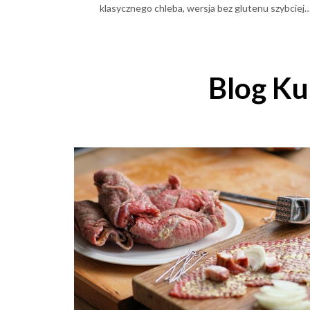
klasycznego chleba, wersja bez glutenu szybciej
wysycha i traci swoją strukturę. Dobrze przeprowadz
mrożenie pozwala temu zapobiec i znacząco wydłuż
czas, w którym pieczywo nadaje się do jedzenia.
Blog Ku