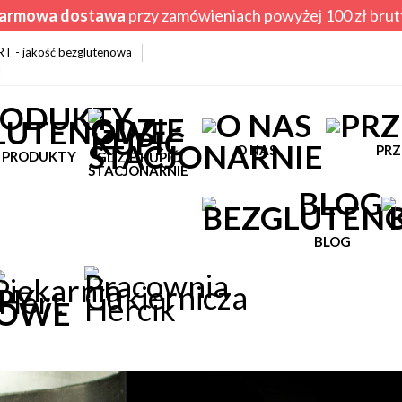
armowa dostawa
przy zamówieniach powyżej 100 zł brut
ERT - jakość bezglutenowa
l
O NAS
PRZ
PRODUKTY
GDZIE KUPIĆ
STACJONARNIE
BLOG