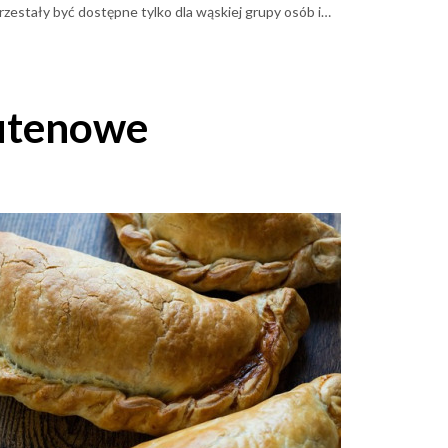
rzestały być dostępne tylko dla wąskiej grupy osób i
dziś trafiają do codziennego koszyka wielu
konsumentów. Problem w tym, że sama etykieta
bezglutenowy” niewiele mówi o prawdziwej wartości
produktu.
lutenowe