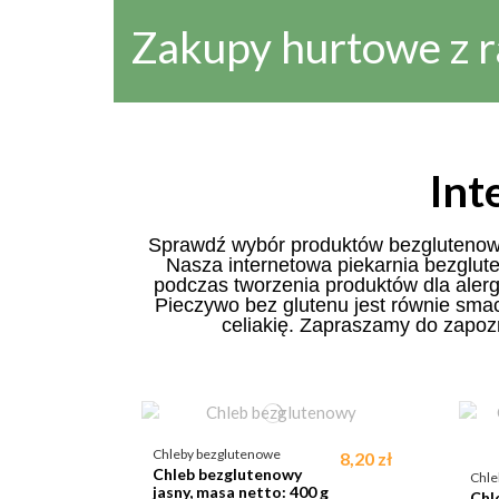
Zakupy hurtowe z 
Int
Sprawdź wybór produktów bezglutenowy
Nasza internetowa piekarnia bezglut
podczas tworzenia produktów dla aler
Pieczywo bez glutenu jest równie smac
celiakię. Zapraszamy do zapo
Chleby bezglutenowe
8,20 zł
Chleb bezglutenowy
Chle
jasny, masa netto: 400 g
Chl