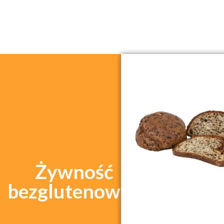
Żywność
bezglutenowa