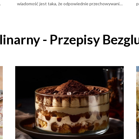
wiadomość jest taka, że odpowiednie przechowywanie
p
one
znacząco wydłuża jego trwałość i pozwala zachować
a
przyjemną konsystencję nawet przez kilka dni.
„
linarny - Przepisy Bezg