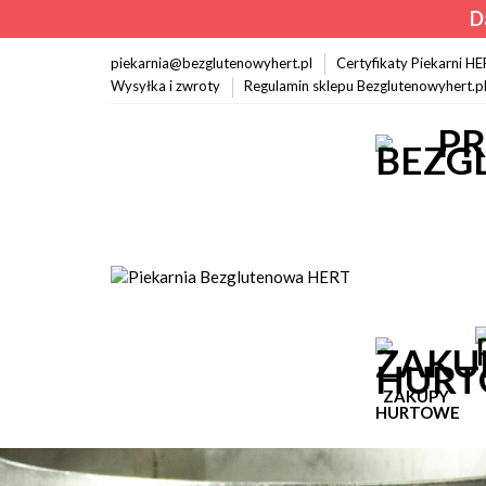
D
piekarnia@bezglutenowyhert.pl
Certyfikaty Piekarni H
Wysyłka i zwroty
Regulamin sklepu Bezglutenowyhert.p
ZAKUPY
HURTOWE