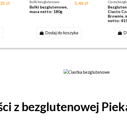
Bułki bezglutenowe
Ciasta bezg
25 zł
5,46 zł
Bułki bezglutenowe,
Bezglute
masa netto: 180g
Ciasto C
Brownie, 
netto: 41
a
Dodaj do koszyka
D
Bułki bezglutenowe
Ciastka owsiane bezglutenow
UTENOWE
ŻURAWIN
Lekkie · Świeże · Doskonałe
Prosto z natury
ci z bezglutenowej Pie