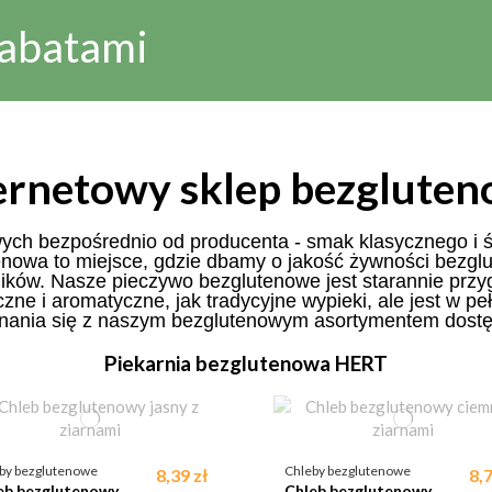
rabatami
ernetowy sklep bezglute
ch bezpośrednio od producenta - smak klasycznego i 
enowa to miejsce, gdzie dbamy o jakość żywności bezg
gików. Nasze pieczywo bezglutenowe jest starannie przy
zne i aromatyczne, jak tradycyjne wypieki, ale jest w pe
znania się z naszym bezglutenowym asortymentem dostę
Piekarnia bezglutenowa HERT
by bezglutenowe
Chleby bezglutenowe
8,39 zł
8,7
eb bezglutenowy
Chleb bezglutenowy