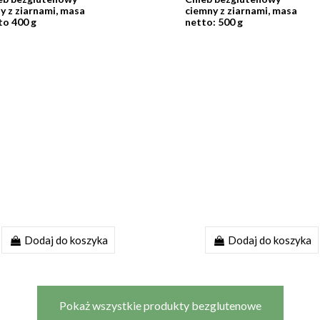
ny z ziarnami, masa
ciemny z ziarnami, masa
to 400 g
netto: 500 g
Dodaj do koszyka
Dodaj do koszyka
Pokaż wszystkie produkty bezglutenowe