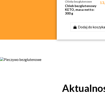
Chleby bezglutenowe
13,
Chleb bezglutenowy
KETO, masa netto:
300 g
Dodaj do koszyk
PIECZYWO BEZGL
Aktualnoś