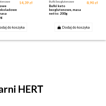
lutenowe
Bułki bezglutenowe
14,39 zł
8,90 zł
nowe
Bułki keto
zekoladowe
bezglutenowe, masa
masa
netto: 200g
5g
odaj do koszyka
Dodaj do koszyka
e z żurawiną
A & OWIES
karni HERT