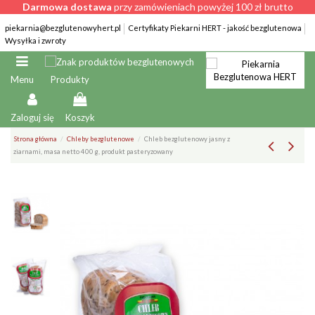
Darmowa dostawa
przy zamówieniach powyżej 100 zł brutto
piekarnia@bezglutenowyhert.pl
Certyfikaty Piekarni HERT - jakość bezglutenowa
Wysyłka i zwroty
Produkty
Menu
Zaloguj się
Koszyk
Strona główna
Chleby bezglutenowe
Chleb bezglutenowy jasny z
ziarnami, masa netto 400 g, produkt pasteryzowany