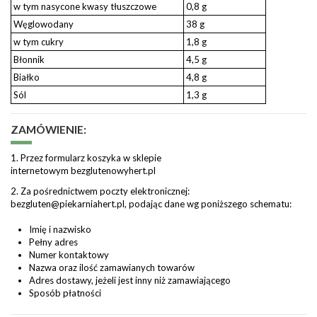
w tym nasycone kwasy tłuszczowe
0,8 g
Węglowodany
38 g
w tym cukry
1,8 g
Błonnik
4,5 g
Białko
4,8 g
Sól
1,3 g
ZAMÓWIENIE:
1. Przez formularz koszyka w sklepie
internetowym
bezglutenowyhert.pl
2. Za pośrednictwem poczty elektronicznej:
bezgluten@piekarniahert.pl
, podając dane wg poniższego schematu:
Imię i nazwisko
Pełny adres
Numer kontaktowy
Nazwa oraz ilość zamawianych towarów
Adres dostawy, jeżeli jest inny niż zamawiającego
Sposób płatności