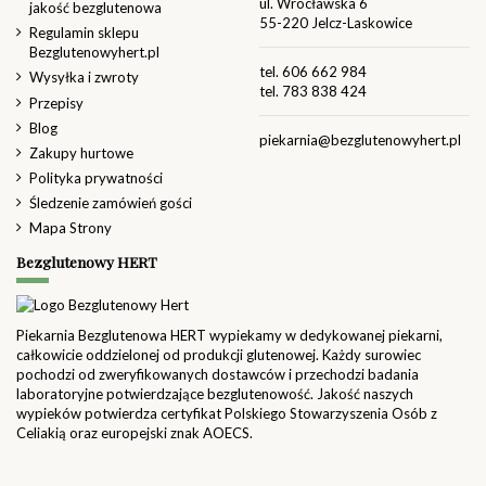
ul. Wrocławska 6
jakość bezglutenowa
55-220 Jelcz-Laskowice
Regulamin sklepu
Bezglutenowyhert.pl
tel.
606 662 984
Wysyłka i zwroty
tel.
783 838 424
Przepisy
Blog
piekarnia@bezglutenowyhert.pl
Zakupy hurtowe
Polityka prywatności
Śledzenie zamówień gości
Mapa Strony
Bezglutenowy HERT
Piekarnia Bezglutenowa HERT wypiekamy w dedykowanej piekarni,
całkowicie oddzielonej od produkcji glutenowej. Każdy surowiec
pochodzi od zweryfikowanych dostawców i przechodzi badania
laboratoryjne potwierdzające bezglutenowość. Jakość naszych
wypieków potwierdza certyfikat Polskiego Stowarzyszenia Osób z
Celiakią oraz europejski znak AOECS.