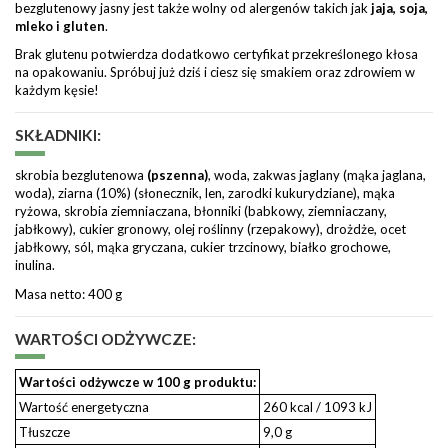
bezglutenowy jasny jest także wolny od alergenów takich jak
jaja, soja,
mleko i gluten
.
Brak glutenu potwierdza dodatkowo certyfikat przekreślonego kłosa
na opakowaniu. Spróbuj już dziś i ciesz się smakiem oraz zdrowiem w
każdym kęsie!
SKŁADNIKI:
skrobia bezglutenowa
(pszenna)
, woda, zakwas jaglany (mąka jaglana,
woda), ziarna (10%) (słonecznik, len, zarodki kukurydziane), mąka
ryżowa, skrobia ziemniaczana, błonniki (babkowy, ziemniaczany,
jabłkowy), cukier gronowy, olej roślinny (rzepakowy), drożdże, ocet
jabłkowy, sól, mąka gryczana, cukier trzcinowy, białko grochowe,
inulina.
Masa netto: 400 g
WARTOŚCI ODŻYWCZE:
Wartości odżywcze w 100 g produktu:
Wartość energetyczna
260 kcal / 1093 kJ
Tłuszcze
9,0 g