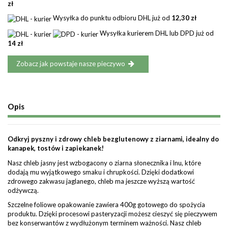
zł
Wysyłka do punktu odbioru DHL już od
12,30 zł
Wysyłka kurierem DHL lub DPD już od
14 zł
Zobacz jak powstaje nasze pieczywo
Opis
Odkryj pyszny i zdrowy chleb bezglutenowy z ziarnami, idealny do
kanapek, tostów i zapiekanek!
Nasz chleb jasny jest wzbogacony o ziarna słonecznika i lnu, które
dodają mu wyjątkowego smaku i chrupkości. Dzięki dodatkowi
zdrowego zakwasu jaglanego, chleb ma jeszcze wyższą wartość
odżywczą.
Szczelne foliowe opakowanie zawiera 400g gotowego do spożycia
produktu. Dzięki procesowi pasteryzacji możesz cieszyć się pieczywem
bez konserwantów z wydłużonym terminem ważności. Nasz chleb