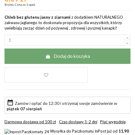
Brutto, Cena za 1 opak.
Chleb bez glutenu jasny z ziarnami
z dodatkiem NATURALNEGO
zakwasu jaglanego to doskonała propozycja dla wszystkich, którzy
uwielbiają zacząć dzień od pożywnej , zdrowej i pysznej kanapki!
Dodaj do koszyka
date_range
Zamów i opłać do 12:30 i otrzymaj swoje zamówienie w
piątek 07 sierpień
Darmowa dostawa od 100 zł
Czas dostawy 1-2 dni
Płać wygodnie
Wysyłka do Paczkomatu InPost już od
11,90