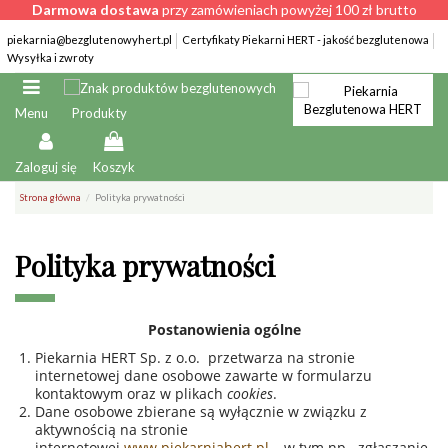
Darmowa dostawa
przy zamówieniach powyżej 100 zł brutto
piekarnia@bezglutenowyhert.pl
Certyfikaty Piekarni HERT - jakość bezglutenowa
Wysyłka i zwroty
Produkty
Menu
Zaloguj się
Koszyk
Strona główna
Polityka prywatności
Polityka prywatności
Postanowienia ogólne
Piekarnia HERT Sp. z o.o. przetwarza na stronie
internetowej dane osobowe zawarte w formularzu
kontaktowym oraz w plikach
cookies
.
Dane osobowe zbierane są wyłącznie w związku z
aktywnością na stronie
internetowej
www.piekarniahert.pl
– w tym np. zgłaszanie