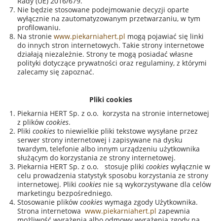
Rady (UE) 2016/679.
Nie będzie stosowane podejmowanie decyzji oparte
wyłącznie na zautomatyzowanym przetwarzaniu, w tym
profilowaniu.
Na stronie
www.piekarniahert.pl
mogą pojawiać się linki
do innych stron internetowych. Takie strony internetowe
działają niezależnie. Strony te mogą posiadać własne
polityki dotyczące prywatności oraz regulaminy, z którymi
zalecamy się zapoznać.
Pliki cookies
Piekarnia HERT Sp. z o.o. korzysta na stronie internetowej
z plików
cookies
.
Pliki
cookies
to niewielkie pliki tekstowe wysyłane przez
serwer strony internetowej i zapisywane na dysku
twardym, telefonie albo innym urządzeniu użytkownika
służącym do korzystania ze strony internetowej.
Piekarnia HERT Sp. z o.o. stosuje pliki
cookies
wyłącznie w
celu prowadzenia statystyk sposobu korzystania ze strony
internetowej. Pliki
cookies
nie są wykorzystywane dla celów
marketingu bezpośredniego.
Stosowanie plików
cookies
wymaga zgody Użytkownika.
Strona internetowa
www.piekarniahert.pl
zapewnia
możliwość wyrażenia albo odmowy wyrażenia zgody na