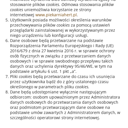
stosowanie plików
cookies. O
dmowa stosowania
plików
cookies
uniemożliwia korzystanie ze strony
internetowej
www.piekarniahert.pl
.
Użytkownik posiada możliwości określenia warunków
przechowywania plików
cookies
za pomocą ustawień
przeglądarki zainstalowanej w wykorzystywanym przez
niego urządzeniu lub konfiguracji usługi.
Dane osobowe będą przetwarzane na podstawie
Rozporządzenia Parlamentu Europejskiego i Rady (UE)
2016/679 z dnia 27 kwietnia 2016 r. w sprawie ochrony
osób fizycznych w związku z przetwarzaniem danych
osobowych i w sprawie swobodnego przepływu takich
danych oraz uchylenia dyrektywy 95/46/WE, w tym na
podstawie artykułu 6 ust. 1 pkt „a”.
Pliki
cookies
będą przetwarzane do czasu ich usunięcia
przez użytkownika bądź do z góry ustalonego czasu
określonego w parametrach pliku
cookies.
Dane będą udostępniane wyłącznie następującym
odbiorcom: osobom upoważnionym przez Administratora
danych osobowych do przetwarzania danych osobowych
oraz podmiotom przetwarzającym dane osobowe na
podstawie umów zawartych z Administratorem danych, w
szczególności operatorowi strony internetowej.