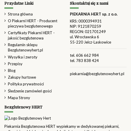
Przydatne Linki
Skontaktuj się z nami
Strona główna
PIEKARNIA HERT sp. z o.o.
O Piekarni HERT - Producent
KRS: 0000394931
pieczywa bezglutenowego
NIP: 9121870259
REGON: 021701249
Certyfikaty Piekarni HERT -
ul. Wrocławska 6
jakość bezglutenowa
55-220 Jelcz-Laskowice
Regulamin sklepu
Bezglutenowyhert.pl
tel.
606 662 984
Wysyłka i zwroty
tel.
783 838 424
Przepisy
Blog
piekarnia@bezglutenowyhert.pl
Zakupy hurtowe
Polityka prywatności
Śledzenie zamówień gości
Mapa Strony
Bezglutenowy HERT
Piekarnia Bezglutenowa HERT wypiekamy w dedykowanej piekarni,