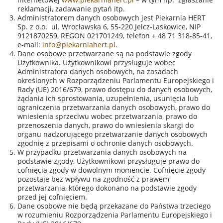
reklamacji, zadawanie pytań itp.
Administratorem danych osobowych jest Piekarnia HERT
Sp. z o.o. ul. Wrocławska 6, 55-220 Jelcz-Laskowice, NIP
9121870259, REGON 021701249, telefon + 48 71 318-85-41,
e-mail:
info@piekarniahert.pl
.
Dane osobowe przetwarzane są na podstawie zgody
Użytkownika. Użytkownikowi przysługuje wobec
Administratora danych osobowych, na zasadach
określonych w Rozporządzeniu Parlamentu Europejskiego i
Rady (UE) 2016/679, prawo dostępu do danych osobowych,
żądania ich sprostowania, uzupełnienia, usunięcia lub
ograniczenia przetwarzania danych osobowych, prawo do
wniesienia sprzeciwu wobec przetwarzania, prawo do
przenoszenia danych, prawo do wniesienia skargi do
organu nadzorującego przetwarzanie danych osobowych
zgodnie z przepisami o ochronie danych osobowych.
W przypadku przetwarzania danych osobowych na
podstawie zgody, Użytkownikowi przysługuje prawo do
cofnięcia zgody w dowolnym momencie. Cofnięcie zgody
pozostaje bez wpływu na zgodność z prawem
przetwarzania, którego dokonano na podstawie zgody
przed jej cofnięciem.
Dane osobowe nie będą przekazane do Państwa trzeciego
w rozumieniu Rozporządzenia Parlamentu Europejskiego i