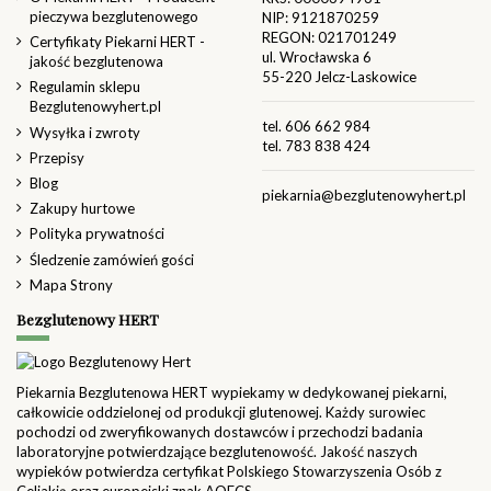
pieczywa bezglutenowego
NIP: 9121870259
REGON: 021701249
Certyfikaty Piekarni HERT -
ul. Wrocławska 6
jakość bezglutenowa
55-220 Jelcz-Laskowice
Regulamin sklepu
Bezglutenowyhert.pl
tel.
606 662 984
Wysyłka i zwroty
tel.
783 838 424
Przepisy
Blog
piekarnia@bezglutenowyhert.pl
Zakupy hurtowe
Polityka prywatności
Śledzenie zamówień gości
Mapa Strony
Bezglutenowy HERT
Piekarnia Bezglutenowa HERT wypiekamy w dedykowanej piekarni,
całkowicie oddzielonej od produkcji glutenowej. Każdy surowiec
pochodzi od zweryfikowanych dostawców i przechodzi badania
laboratoryjne potwierdzające bezglutenowość. Jakość naszych
wypieków potwierdza certyfikat Polskiego Stowarzyszenia Osób z