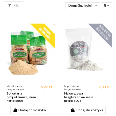
Filtr
Domyślna kolejność
8
Mąki i ziarna
9,33 zł
Mąki i ziarna
7,00 zł
bezglutenowe
bezglutenowe
Bułka tarta
Mąka ryżowa
bezglutenowa, masa
bezglutenowa, masa
netto: 500g
netto: 500 g
Dodaj do koszyka
Dodaj do koszyka