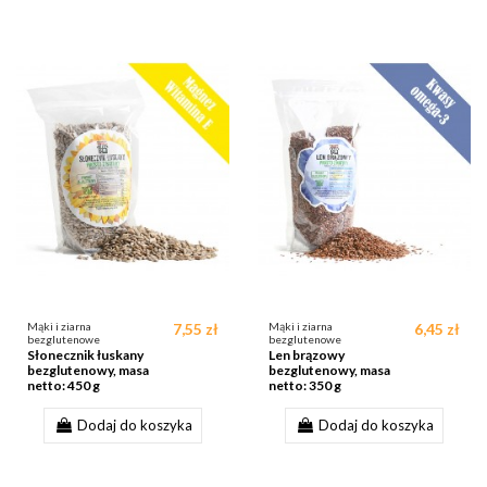
Mąki i ziarna
7,55 zł
Mąki i ziarna
6,45 zł
bezglutenowe
bezglutenowe
Słonecznik łuskany
Len brązowy
bezglutenowy, masa
bezglutenowy, masa
netto: 450 g
netto: 350 g
Dodaj do koszyka
Dodaj do koszyka