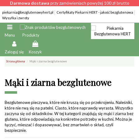
Darmowa dostawa
przy zamówieniach powyżej 100 zł brutto
piekarnia@bezglutenowyhert.pl
Certyfikaty Piekarni HERT - jakość bezglutenowa
Wysyłka i zwroty
Produkty
Menu
Zaloguj się
Koszyk
Strona główna
Mąki i ziarna bezglutenowe
Mąki i ziarna bezglutenowe
Bezglutenowe pieczywa, które nie kruszą się po przekrojeniu. Naleśniki,
które nie rwą się na patelni. Ciasto, które naprawdę wyrasta. Wszystko
zaczyna się od składników. W tej kategorii znajdują się mąki i ziarna bez
glutenu, które odpowiadają na konkretne potrzeby w kuchni. Można je
łączyć, mieszać i dopasowywać, bez zmartwień o skład, czyli
bezpiecznie.