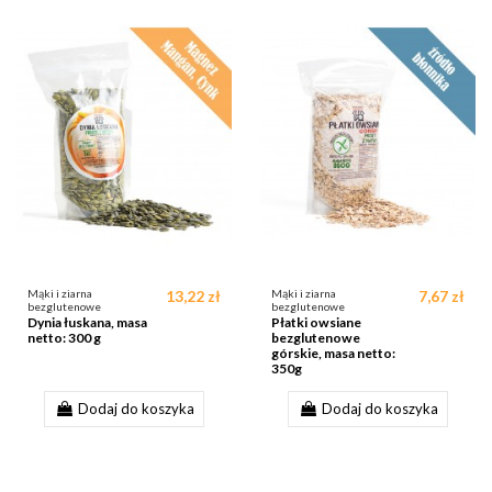
Mąki i ziarna
13,22 zł
Mąki i ziarna
7,67 zł
bezglutenowe
bezglutenowe
Dynia łuskana, masa
Płatki owsiane
netto: 300 g
bezglutenowe
górskie, masa netto:
350g
Dodaj do koszyka
Dodaj do koszyka