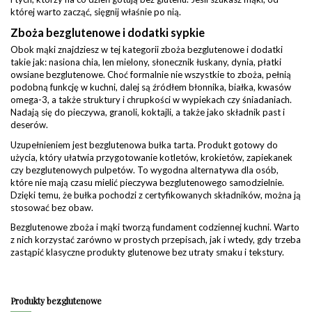
której warto zacząć, sięgnij właśnie po nią.
Zboża bezglutenowe i dodatki sypkie
Obok mąki znajdziesz w tej kategorii zboża bezglutenowe i dodatki
takie jak: nasiona chia, len mielony, słonecznik łuskany, dynia, płatki
owsiane bezglutenowe. Choć formalnie nie wszystkie to zboża, pełnią
podobną funkcję w kuchni, dalej są źródłem błonnika, białka, kwasów
omega-3, a także struktury i chrupkości w wypiekach czy śniadaniach.
Nadają się do pieczywa, granoli, koktajli, a także jako składnik past i
deserów.
Uzupełnieniem jest bezglutenowa bułka tarta. Produkt gotowy do
użycia, który ułatwia przygotowanie kotletów, krokietów, zapiekanek
czy bezglutenowych pulpetów. To wygodna alternatywa dla osób,
które nie mają czasu mielić pieczywa bezglutenowego samodzielnie.
Dzięki temu, że bułka pochodzi z certyfikowanych składników, można ją
stosować bez obaw.
Bezglutenowe zboża i mąki tworzą fundament codziennej kuchni. Warto
z nich korzystać zarówno w prostych przepisach, jak i wtedy, gdy trzeba
zastąpić klasyczne produkty glutenowe bez utraty smaku i tekstury.
Produkty bezglutenowe