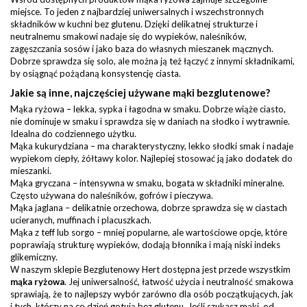
miejsce. To jeden z najbardziej uniwersalnych i wszechstronnych
składników w kuchni bez glutenu. Dzięki delikatnej strukturze i
neutralnemu smakowi nadaje się do wypieków, naleśników,
zagęszczania sosów i jako baza do własnych mieszanek mącznych.
Dobrze sprawdza się solo, ale można ją też łączyć z innymi składnikami,
by osiągnąć pożądaną konsystencję ciasta.
Jakie są inne, najczęściej używane mąki bezglutenowe?
Mąka ryżowa – lekka, sypka i łagodna w smaku. Dobrze wiąże ciasto,
nie dominuje w smaku i sprawdza się w daniach na słodko i wytrawnie.
Idealna do codziennego użytku.
Mąka kukurydziana – ma charakterystyczny, lekko słodki smak i nadaje
wypiekom ciepły, żółtawy kolor. Najlepiej stosować ją jako dodatek do
mieszanki.
Mąka gryczana – intensywna w smaku, bogata w składniki mineralne.
Często używana do naleśników, gofrów i pieczywa.
Mąka jaglana – delikatnie orzechowa, dobrze sprawdza się w ciastach
ucieranych, muffinach i placuszkach.
Mąka z teff lub sorgo – mniej popularne, ale wartościowe opcje, które
poprawiają strukturę wypieków, dodają błonnika i mają niski indeks
glikemiczny.
W naszym sklepie Bezglutenowy Hert dostępna jest przede wszystkim
mąka ryżowa
. Jej uniwersalność, łatwość użycia i neutralność smakowa
sprawiają, że to najlepszy wybór zarówno dla osób początkujących, jak
i tych, którzy na co dzień gotują bez glutenu. Jeśli szukasz mąki, od