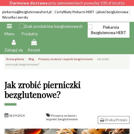
Darmowa dostawa
przy zamówieniach powyżej 100 zł brutto
piekarnia@bezglutenowyhert.pl
Certyfikaty Piekarni HERT - jakość bezglutenowa
Wysyłka i zwroty
Produkty
Menu
Zaloguj się
Koszyk
Strona główna
Blog
Przepisy na dania i wypieki bezglutenowe
Jak zrobić
pierniczki bezglutenowe?
Jak zrobić pierniczki
bezglutenowe?
18.09.2024
Przepisy na dania i
wypieki bezglutenowe
Drukuj Przepis