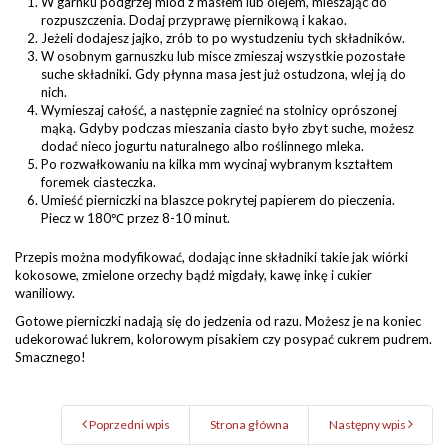
W garnku podgrzej miód z masłem lub olejem, mieszając do
rozpuszczenia. Dodaj przyprawę piernikową i kakao.
Jeżeli dodajesz jajko, zrób to po wystudzeniu tych składników.
W osobnym garnuszku lub misce zmieszaj wszystkie pozostałe
suche składniki. Gdy płynna masa jest już ostudzona, wlej ją do
nich.
Wymieszaj całość, a następnie zagnieć na stolnicy oprószonej
mąką. Gdyby podczas mieszania ciasto było zbyt suche, możesz
dodać nieco jogurtu naturalnego albo roślinnego mleka.
Po rozwałkowaniu na kilka mm wycinaj wybranym kształtem
foremek ciasteczka.
Umieść pierniczki na blaszce pokrytej papierem do pieczenia.
Piecz w 180℃ przez 8-10 minut.
Przepis można modyfikować, dodając inne składniki takie jak wiórki
kokosowe, zmielone orzechy bądź migdały, kawę inkę i cukier
waniliowy.
Gotowe pierniczki nadają się do jedzenia od razu. Możesz je na koniec
udekorować lukrem, kolorowym pisakiem czy posypać cukrem pudrem.
Smacznego!
Poprzedni wpis
Strona główna
Następny wpis