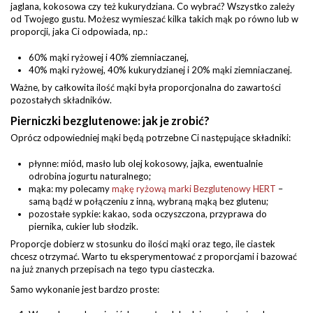
jaglana, kokosowa czy też kukurydziana. Co wybrać? Wszystko zależy
od Twojego gustu. Możesz wymieszać kilka takich mąk po równo lub w
proporcji, jaka Ci odpowiada, np.:
60% mąki ryżowej i 40% ziemniaczanej,
40% mąki ryżowej, 40% kukurydzianej i 20% mąki ziemniaczanej.
Ważne, by całkowita ilość mąki była proporcjonalna do zawartości
pozostałych składników.
Pierniczki bezglutenowe: jak je zrobić?
Oprócz odpowiedniej mąki będą potrzebne Ci następujące składniki:
płynne: miód, masło lub olej kokosowy, jajka, ewentualnie
odrobina jogurtu naturalnego;
mąka: my polecamy
mąkę ryżową marki Bezglutenowy HERT
–
samą bądź w połączeniu z inną, wybraną mąką bez glutenu;
pozostałe sypkie: kakao, soda oczyszczona, przyprawa do
piernika, cukier lub słodzik.
Proporcje dobierz w stosunku do ilości mąki oraz tego, ile ciastek
chcesz otrzymać. Warto tu eksperymentować z proporcjami i bazować
na już znanych przepisach na tego typu ciasteczka.
Samo wykonanie jest bardzo proste: