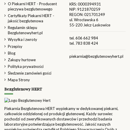
O Piekarni HERT - Producent
KRS: 0000394931
pieczywa bezglutenowego
NIP: 9121870259
REGON: 021701249
Certyfikaty Piekarni HERT -
ul. Wrocławska 6
jakość bezglutenowa
55-220 Jelcz-Laskowice
Regulamin sklepu
Bezglutenowyhert.pl
tel.
606 662 984
Wysyłka i zwroty
tel.
783 838 424
Przepisy
Blog
piekarnia@bezglutenowyhert.pl
Zakupy hurtowe
Polityka prywatności
Śledzenie zamówień gości
Mapa Strony
Bezglutenowy HERT
Piekarnia Bezglutenowa HERT wypiekamy w dedykowanej piekarni,
całkowicie oddzielonej od produkcji glutenowej. Każdy surowiec
pochodzi od zweryfikowanych dostawców i przechodzi badania
laboratoryjne potwierdzające bezglutenowość. Jakość naszych
wypieków potwierdza certyfikat Polskiego Stowarzyszenia Osób z