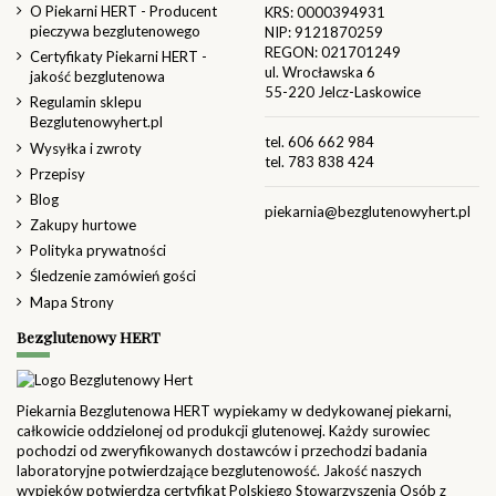
O Piekarni HERT - Producent
KRS: 0000394931
pieczywa bezglutenowego
NIP: 9121870259
REGON: 021701249
Certyfikaty Piekarni HERT -
ul. Wrocławska 6
jakość bezglutenowa
55-220 Jelcz-Laskowice
Regulamin sklepu
Bezglutenowyhert.pl
tel.
606 662 984
Wysyłka i zwroty
tel.
783 838 424
Przepisy
Blog
piekarnia@bezglutenowyhert.pl
Zakupy hurtowe
Polityka prywatności
Śledzenie zamówień gości
Mapa Strony
Bezglutenowy HERT
Piekarnia Bezglutenowa HERT wypiekamy w dedykowanej piekarni,
całkowicie oddzielonej od produkcji glutenowej. Każdy surowiec
pochodzi od zweryfikowanych dostawców i przechodzi badania
laboratoryjne potwierdzające bezglutenowość. Jakość naszych
wypieków potwierdza certyfikat Polskiego Stowarzyszenia Osób z