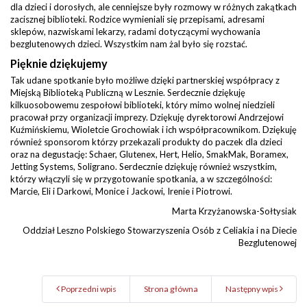
dla dzieci i dorosłych, ale cenniejsze były rozmowy w różnych zakątkach
zacisznej biblioteki. Rodzice wymieniali się przepisami, adresami
sklepów, nazwiskami lekarzy, radami dotyczącymi wychowania
bezglutenowych dzieci. Wszystkim nam żal było się rozstać.
Pięknie dziękujemy
Tak udane spotkanie było możliwe dzięki partnerskiej współpracy z
Miejską Biblioteką Publiczną w Lesznie. Serdecznie dziękuję
kilkuosobowemu zespołowi biblioteki, który mimo wolnej niedzieli
pracował przy organizacji imprezy. Dziękuję dyrektorowi Andrzejowi
Kuźmińskiemu, Wioletcie Grochowiak i ich współpracownikom. Dziękuję
również sponsorom którzy przekazali produkty do paczek dla dzieci
oraz na degustację: Schaer, Glutenex, Hert, Helio, SmakMak, Boramex,
Jetting Systems, Soligrano. Serdecznie dziękuję również wszystkim,
którzy włączyli się w przygotowanie spotkania, a w szczególności:
Marcie, Eli i Darkowi, Monice i Jackowi, Irenie i Piotrowi.
Marta Krzyżanowska-Sołtysiak
Oddział Leszno Polskiego Stowarzyszenia Osób z Celiakia i na Diecie
Bezglutenowej
Poprzedni wpis
Strona główna
Następny wpis