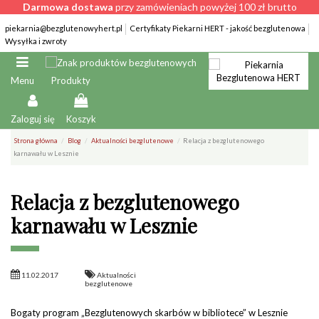
Darmowa dostawa
przy zamówieniach powyżej 100 zł brutto
piekarnia@bezglutenowyhert.pl
Certyfikaty Piekarni HERT - jakość bezglutenowa
Wysyłka i zwroty
Produkty
Menu
Zaloguj się
Koszyk
Strona główna
Blog
Aktualności bezglutenowe
Relacja z bezglutenowego
karnawału w Lesznie
Relacja z bezglutenowego
karnawału w Lesznie
11.02.2017
Aktualności
bezglutenowe
Bogaty program „Bezglutenowych skarbów w bibliotece” w Lesznie