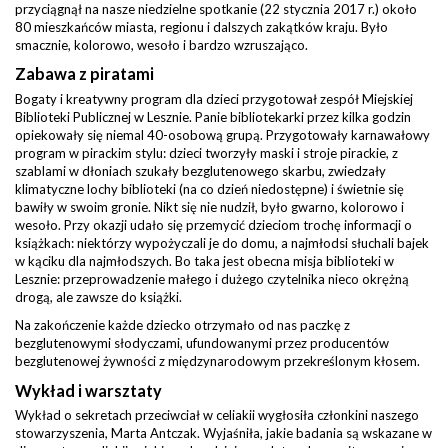
przyciągnął na nasze niedzielne spotkanie (22 stycznia 2017 r.) około
80 mieszkańców miasta, regionu i dalszych zakątków kraju. Było
smacznie, kolorowo, wesoło i bardzo wzruszająco.
Zabawa z piratami
Bogaty i kreatywny program dla dzieci przygotował zespół Miejskiej
Biblioteki Publicznej w Lesznie. Panie bibliotekarki przez kilka godzin
opiekowały się niemal 40-osobową grupą. Przygotowały karnawałowy
program w pirackim stylu: dzieci tworzyły maski i stroje pirackie, z
szablami w dłoniach szukały bezglutenowego skarbu, zwiedzały
klimatyczne lochy biblioteki (na co dzień niedostępne) i świetnie się
bawiły w swoim gronie. Nikt się nie nudził, było gwarno, kolorowo i
wesoło. Przy okazji udało się przemycić dzieciom trochę informacji o
książkach: niektórzy wypożyczali je do domu, a najmłodsi słuchali bajek
w kąciku dla najmłodszych. Bo taka jest obecna misja biblioteki w
Lesznie: przeprowadzenie małego i dużego czytelnika nieco okrężną
drogą, ale zawsze do książki.
Na zakończenie każde dziecko otrzymało od nas paczkę z
bezglutenowymi słodyczami, ufundowanymi przez producentów
bezglutenowej żywności z międzynarodowym przekreślonym kłosem.
Wykład i warsztaty
Wykład o sekretach przeciwciał w celiakii wygłosiła członkini naszego
stowarzyszenia, Marta Antczak. Wyjaśniła, jakie badania są wskazane w