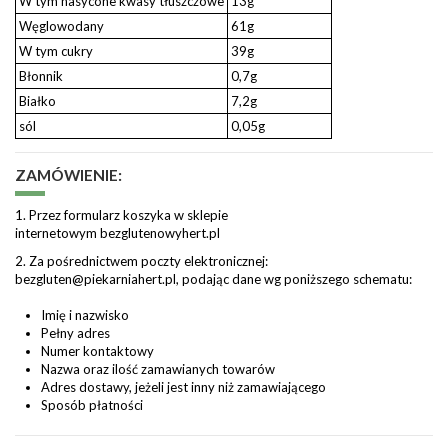
W tym nasycone kwasy tłuszczowe
13g
Węglowodany
61g
W tym cukry
39g
Błonnik
0,7g
Białko
7,2g
sól
0,05g
ZAMÓWIENIE:
1. Przez formularz koszyka w sklepie
internetowym
bezglutenowyhert.pl
2. Za pośrednictwem poczty elektronicznej:
bezgluten@piekarniahert.pl
, podając dane wg poniższego schematu:
Imię i nazwisko
Pełny adres
Numer kontaktowy
Nazwa oraz ilość zamawianych towarów
Adres dostawy, jeżeli jest inny niż zamawiającego
Sposób płatności