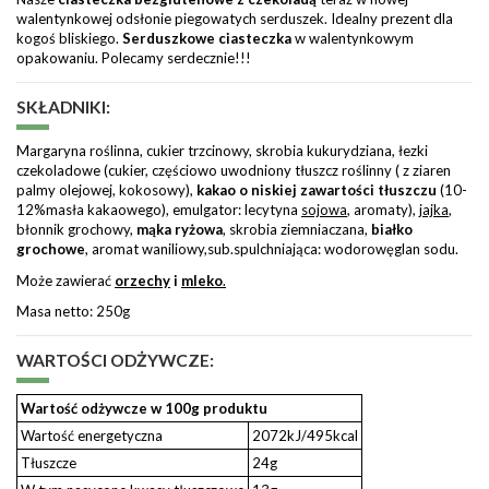
walentynkowej odsłonie piegowatych serduszek. Idealny prezent dla
kogoś bliskiego.
Serduszkowe ciasteczka
w walentynkowym
opakowaniu. Polecamy serdecznie!!!
SKŁADNIKI:
Margaryna roślinna, cukier trzcinowy, skrobia kukurydziana, łezki
czekoladowe (cukier, częściowo uwodniony tłuszcz roślinny ( z ziaren
palmy olejowej, kokosowy),
kakao o niskiej zawartości tłuszczu
(10-
12%masła kakaowego), emulgator: lecytyna
sojowa
, aromaty),
jajka
,
błonnik grochowy,
mąka ryżowa
, skrobia ziemniaczana,
białko
grochowe
, aromat waniliowy,sub.spulchniająca: wodorowęglan sodu.
Może zawierać
orzechy
i
mleko
.
Masa netto: 250g
WARTOŚCI ODŻYWCZE:
Wartość odżywcze w 100g produktu
Wartość energetyczna
2072kJ/495kcal
Tłuszcze
24g