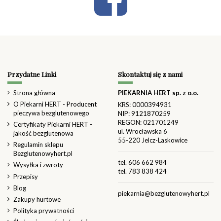
Przydatne Linki
Skontaktuj się z nami
Strona główna
PIEKARNIA HERT sp. z o.o.
O Piekarni HERT - Producent
KRS: 0000394931
pieczywa bezglutenowego
NIP: 9121870259
REGON: 021701249
Certyfikaty Piekarni HERT -
ul. Wrocławska 6
jakość bezglutenowa
55-220 Jelcz-Laskowice
Regulamin sklepu
Bezglutenowyhert.pl
tel.
606 662 984
Wysyłka i zwroty
tel.
783 838 424
Przepisy
Blog
piekarnia@bezglutenowyhert.pl
Zakupy hurtowe
Polityka prywatności