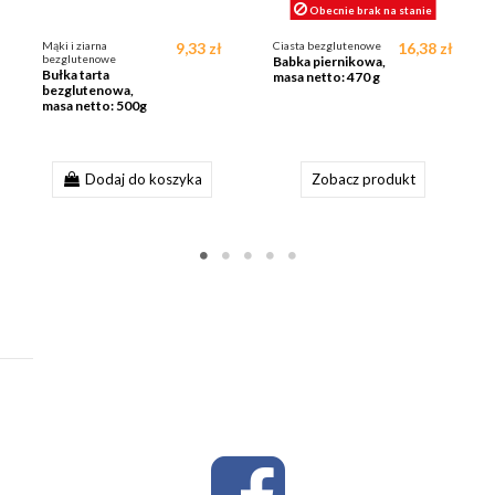
Obecnie brak na stanie
Mąki i ziarna
9,33 zł
Ciasta bezglutenowe
16,38 zł
bezglutenowe
Babka piernikowa,
Bułka tarta
masa netto: 470 g
bezglutenowa,
masa netto: 500g
Dodaj do koszyka
Zobacz produkt