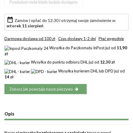
date_range
Zamów i opłać do 12:30 i otrzymaj swoje zamówienie w
wtorek 11 sierpień
Darmowa dostawa od 100 zł
Czas dostawy 1-2 dni
Płać wygodnie
Wysyłka do Paczkomatu InPost już od
11,90
zł
Wysyłka do punktu odbioru DHL już od
12,30 zł
Wysyłka kurierem DHL lub DPD już od
14 zł
Zobacz jak powstaje nasze pieczywo
Opis
Nasze
ciasteczka bezglutenowe z czekoladą
teraz w nowej