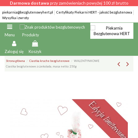
Darmowa dostawa
przy zamówieniach powyżej 100 zł brutto
piekarnia@bezglutenowyhert.pl
Certyfikaty Piekarni HERT - jakość bezglutenowa
Wysyłka i zwroty
Produkty
Menu
Zaloguj się
Koszyk
Strona główna
Ciastka kruche bezglutenowe
WALENTYNKOWE
Ciastka bezglutenowe z czekolada, masa netto: 250g