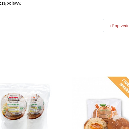
czą polewy.
Poprzedn