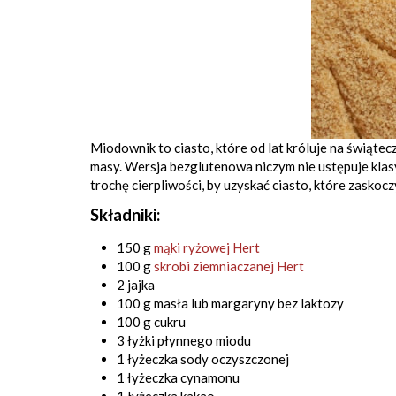
Miodownik to ciasto, które od lat króluje na świąte
masy. Wersja bezglutenowa niczym nie ustępuje klasy
trochę cierpliwości, by uzyskać ciasto, które zasko
Składniki:
150 g
mąki ryżowej Hert
100 g
skrobi ziemniaczanej Hert
2 jajka
100 g masła lub margaryny bez laktozy
100 g cukru
3 łyżki płynnego miodu
1 łyżeczka sody oczyszczonej
1 łyżeczka cynamonu