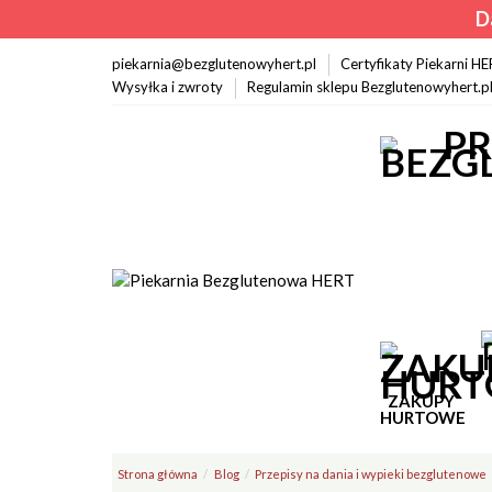
D
piekarnia@bezglutenowyhert.pl
Certyfikaty Piekarni H
Wysyłka i zwroty
Regulamin sklepu Bezglutenowyhert.p
ZAKUPY
HURTOWE
Strona główna
Blog
Przepisy na dania i wypieki bezglutenowe