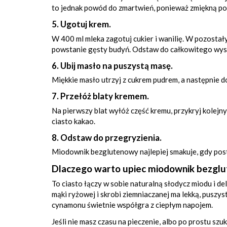
to jednak powód do zmartwień, ponieważ zmiękną p
5. Ugotuj krem.
W 400 ml mleka zagotuj cukier i wanilię. W pozostał
powstanie gęsty budyń. Odstaw do całkowitego wys
6. Ubij masło na puszystą masę.
Miękkie masło utrzyj z cukrem pudrem, a następnie 
7. Przełóż blaty kremem.
Na pierwszy blat wyłóż część kremu, przykryj kolej
ciasto kakao.
8. Odstaw do przegryzienia.
Miodownik bezglutenowy najlepiej smakuje, gdy posto
Dlaczego warto upiec miodownik bezgl
To ciasto łączy w sobie naturalną słodycz miodu i del
mąki ryżowej i skrobi ziemniaczanej ma lekką, puszyst
cynamonu świetnie współgra z ciepłym napojem.
Jeśli nie masz czasu na pieczenie, albo po prostu s