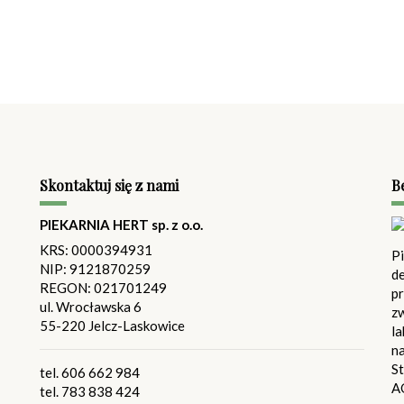
Skontaktuj się z nami
B
PIEKARNIA HERT sp. z o.o.
KRS: 0000394931
P
NIP: 9121870259
de
REGON: 021701249
pr
ul. Wrocławska 6
z
55-220 Jelcz-Laskowice
l
n
St
tel.
606 662 984
A
tel.
783 838 424