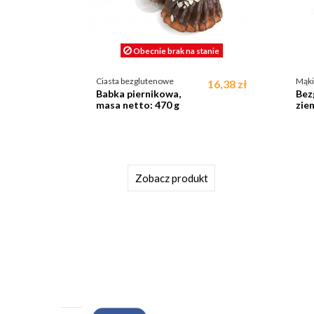
Obecnie brak na stanie
Ciasta bezglutenowe
Mąki
16,38 zł
Babka piernikowa,
Bez
masa netto: 470 g
zie
Zobacz produkt