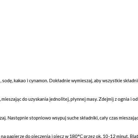
, sodę, kakao i cynamon. Dokładnie wymieszaj, aby wszystkie składni
ieszając do uzyskania jednolitej, płynnej masy. Zdejmij z ognia i o
aj. Następnie stopniowo wsypuj suche składniki, cały czas mieszając
 na papierze do pieczenia i piecz w 180°C przez ok. 10-12 minut. Bla