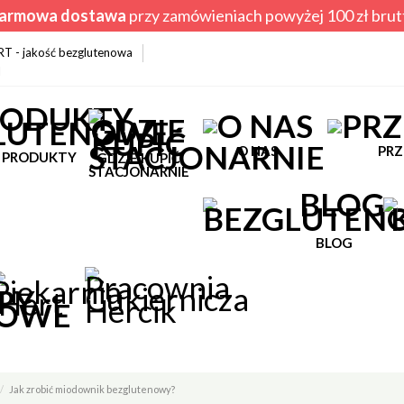
armowa dostawa
przy zamówieniach powyżej 100 zł brut
ERT - jakość bezglutenowa
l
O NAS
PRZ
PRODUKTY
GDZIE KUPIĆ
STACJONARNIE
BLOG
Jak zrobić miodownik bezglutenowy?