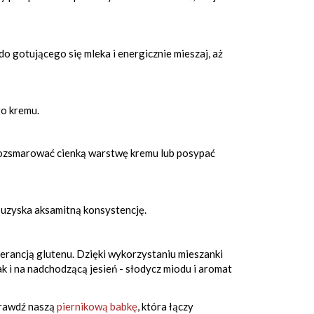
o gotującego się mleka i energicznie mieszaj, aż
go kremu.
 rozsmarować cienką warstwę kremu lub posypać
 uzyska aksamitną konsystencję.
olerancją glutenu. Dzięki wykorzystaniu mieszanki
ak i na nadchodzącą jesień - słodycz miodu i aromat
sprawdź naszą
piernikową babkę
, która łączy