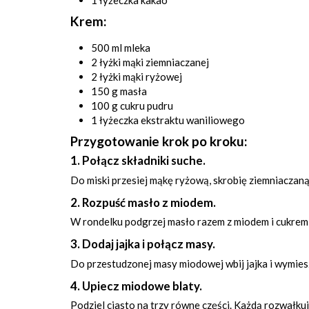
1 łyżeczka kakao
Krem:
500 ml mleka
2 łyżki mąki ziemniaczanej
2 łyżki mąki ryżowej
150 g masła
100 g cukru pudru
1 łyżeczka ekstraktu waniliowego
Przygotowanie krok po kroku:
1. Połącz składniki suche.
Do miski przesiej mąkę ryżową, skrobię ziemniaczaną
2. Rozpuść masło z miodem.
W rondelku podgrzej masło razem z miodem i cukrem, m
3. Dodaj jajka i połącz masy.
Do przestudzonej masy miodowej wbij jajka i wymiesz
4. Upiecz miodowe blaty.
Podziel ciasto na trzy równe części. Każdą rozwałkuj