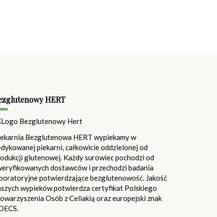
ezglutenowy HERT
iekarnia Bezglutenowa HERT wypiekamy w
dykowanej piekarni, całkowicie oddzielonej od
odukcji glutenowej. Każdy surowiec pochodzi od
weryfikowanych dostawców i przechodzi badania
aboratoryjne potwierdzające bezglutenowość. Jakość
aszych wypieków potwierdza certyfikat Polskiego
owarzyszenia Osób z Celiakią oraz europejski znak
OECS.