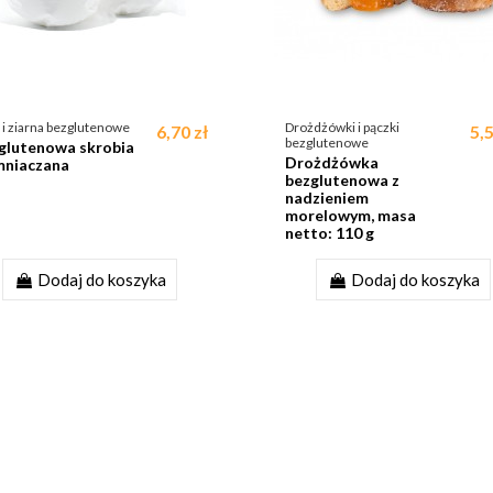
 i ziarna bezglutenowe
Drożdżówki i pączki
6,70 zł
5,5
bezglutenowe
glutenowa skrobia
Drożdżówka
mniaczana
bezglutenowa z
nadzieniem
morelowym, masa
netto: 110 g
Dodaj do koszyka
Dodaj do koszyka