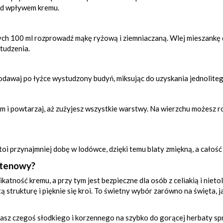
od wpływem kremu.
ych 100 ml rozprowadź mąkę ryżową i ziemniaczaną. Wlej mieszankę d
tudzenia.
dodawaj po łyżce wystudzony budyń, miksując do uzyskania jednolite
nym i powtarzaj, aż zużyjesz wszystkie warstwy. Na wierzchu możesz
i przynajmniej dobę w lodówce, dzięki temu blaty zmiękną, a całość
utenowy?
ikatność kremu, a przy tym jest bezpieczne dla osób z celiakią i niet
ą strukturę i pięknie się kroi. To świetny wybór zarówno na święta, j
zukasz czegoś słodkiego i korzennego na szybko do gorącej herbaty 